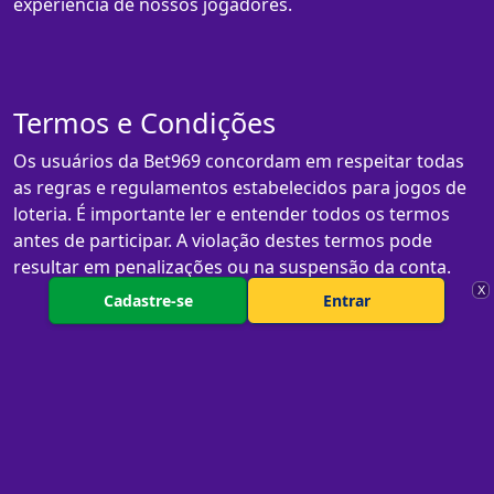
experiência de nossos jogadores.
Termos e Condições
Os usuários da Bet969 concordam em respeitar todas
as regras e regulamentos estabelecidos para jogos de
loteria. É importante ler e entender todos os termos
antes de participar. A violação destes termos pode
resultar em penalizações ou na suspensão da conta.
X
Cadastre-se
Entrar