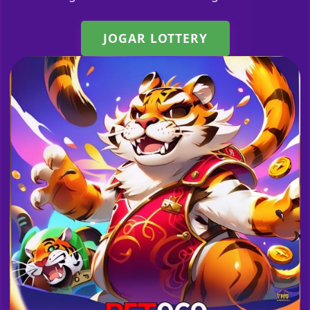
JOGAR LOTTERY