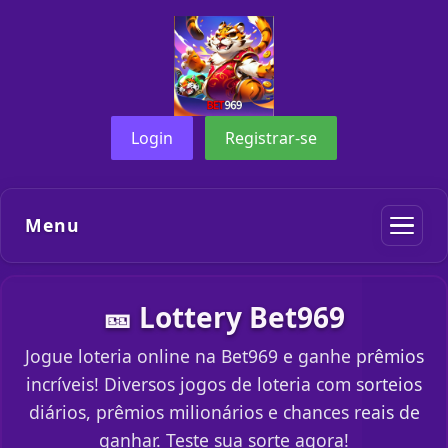
Login
Registrar-se
Menu
🎫 Lottery Bet969
Jogue loteria online na Bet969 e ganhe prêmios
incríveis! Diversos jogos de loteria com sorteios
diários, prêmios milionários e chances reais de
ganhar. Teste sua sorte agora!